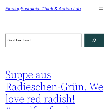
Zum
FindingSustainia. Think & Action Lab
Inhalt
springen
Search
Suppe aus
Radieschen-Grün. We
love red radish!