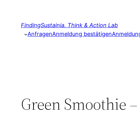
Zum
Inhalt
springen
FindingSustainia. Think & Action Lab
Anfragen
Anmeldung bestätigen
Anmeldung 
Green Smoothie – 