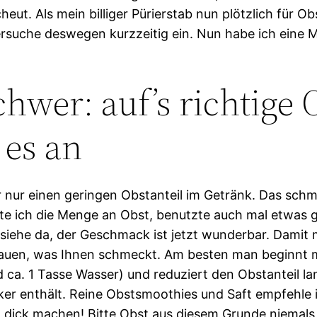
eut. Als mein billiger Pürierstab nun plötzlich für 
 Versuche deswegen kurzzeitig ein. Nun habe ich eine 
schwer: auf’s richtig
 es an
r nur einen geringen Obstanteil im Getränk. Das schm
hte ich die Menge an Obst, benutzte auch mal etwas 
siehe da, der Geschmack ist jetzt wunderbar. Damit m
chauen, was Ihnen schmeckt. Am besten man beginnt 
d ca. 1 Tasse Wasser) und reduziert den Obstanteil l
ker enthält. Reine Obstsmoothies und Saft empfehle i
ann dick machen! Bitte Obst aus diesem Grunde niemal