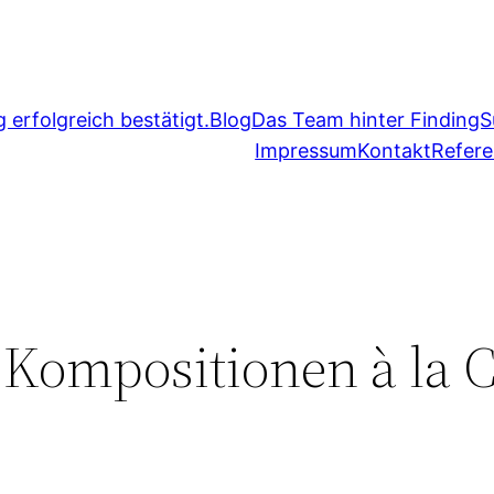
erfolgreich bestätigt.
Blog
Das Team hinter FindingS
Impressum
Kontakt
Refer
Kompositionen à la C