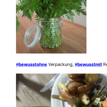
#
bewusstohne
Verpackung,
#
bewusstmit
Re