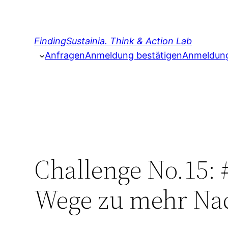
Zum
Inhalt
springen
FindingSustainia. Think & Action Lab
Anfragen
Anmeldung bestätigen
Anmeldung 
Challenge No.15:
Wege zu mehr Nac