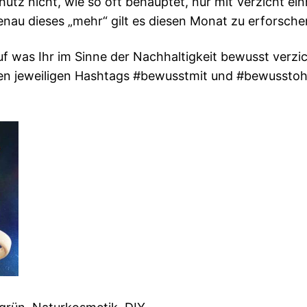
utz nicht, wie so oft behauptet, nur mit Verzicht ei
nau dieses „mehr“ gilt es diesen Monat zu erforsche
 was Ihr im Sinne der Nachhaltigkeit bewusst verzic
den jeweiligen Hashtags #bewusstmit und #bewusstohn