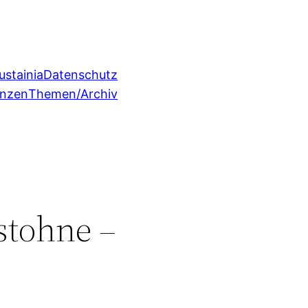
ustainia
Datenschutz
enzen
Themen/Archiv
stohne –