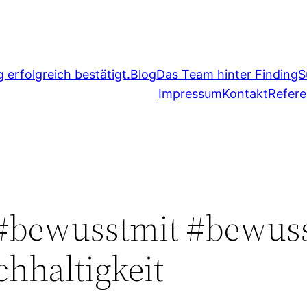
erfolgreich bestätigt.
Blog
Das Team hinter FindingS
Impressum
Kontakt
Refer
 #bewusstmit #bewus
hhaltigkeit