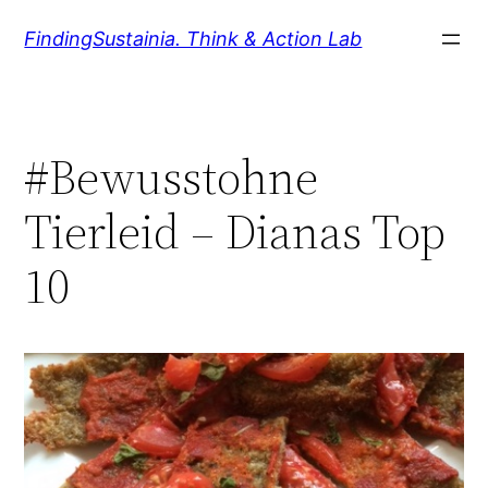
Zum
FindingSustainia. Think & Action Lab
Inhalt
springen
#Bewusstohne
Tierleid – Dianas Top
10