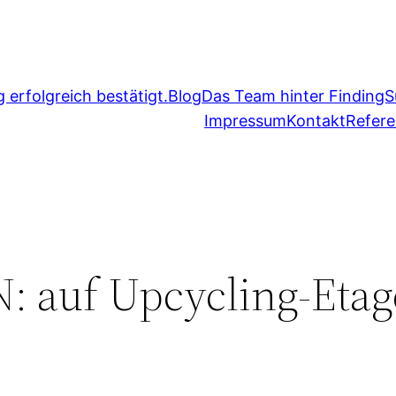
erfolgreich bestätigt.
Blog
Das Team hinter FindingS
Impressum
Kontakt
Refer
 auf Upcycling-Etag