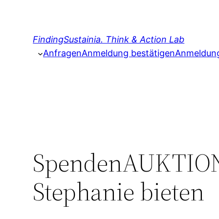
Zum
Inhalt
springen
FindingSustainia. Think & Action Lab
Anfragen
Anmeldung bestätigen
Anmeldung 
SpendenAUKTION:
Stephanie bieten