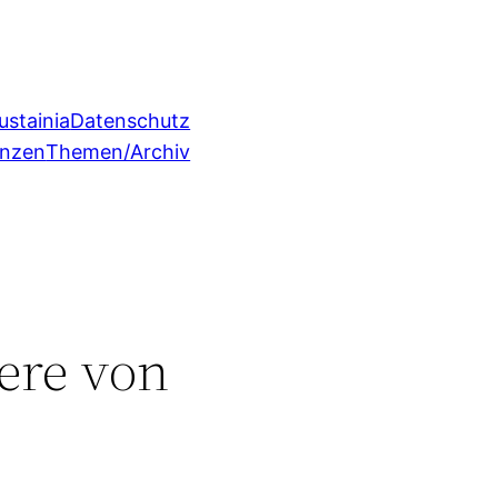
ustainia
Datenschutz
enzen
Themen/Archiv
ere von