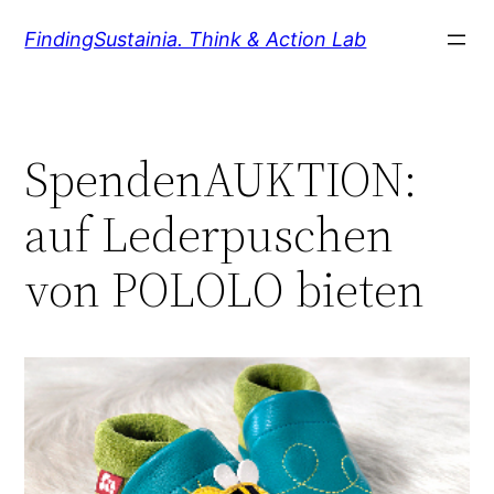
Zum
FindingSustainia. Think & Action Lab
Inhalt
springen
SpendenAUKTION:
auf Lederpuschen
von POLOLO bieten