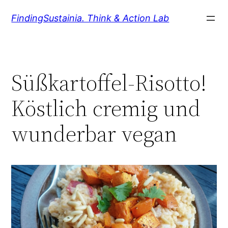
Zum
FindingSustainia. Think & Action Lab
Inhalt
springen
Süßkartoffel-Risotto!
Köstlich cremig und
wunderbar vegan