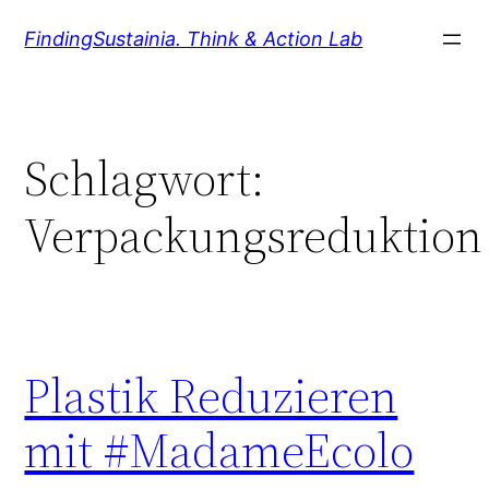
Zum
FindingSustainia. Think & Action Lab
Inhalt
springen
Schlagwort:
Verpackungsreduktion
Plastik Reduzieren
mit #MadameEcolo