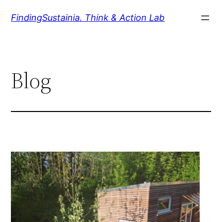
Zum
FindingSustainia. Think & Action Lab
Inhalt
springen
Blog