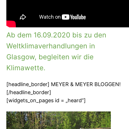
Ab dem 16.09.2020 bis zu den
Weltklimaverhandlungen in
Glasgow, begleiten wir die
Klimawette.
[headline_border] MEYER & MEYER BLOGGEN!
[/headline_border]
[widgets_on_pages id = „heard“]