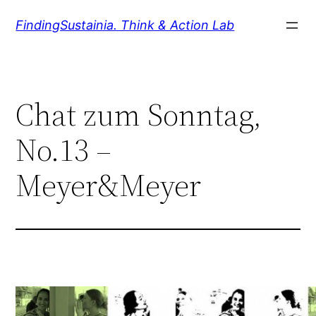
Zum
FindingSustainia. Think & Action Lab
Inhalt
springen
Chat zum Sonntag,
No.13 –
Meyer&Meyer