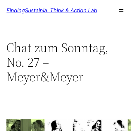
Zum
FindingSustainia. Think & Action Lab
Inhalt
springen
Chat zum Sonntag,
No. 27 –
Meyer&Meyer