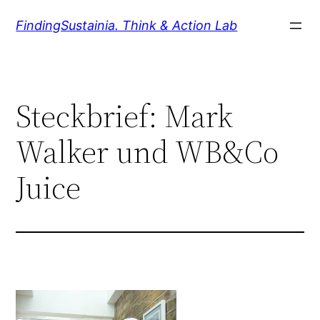
Zum
FindingSustainia. Think & Action Lab
Inhalt
springen
Steckbrief: Mark
Walker und WB&Co
Juice