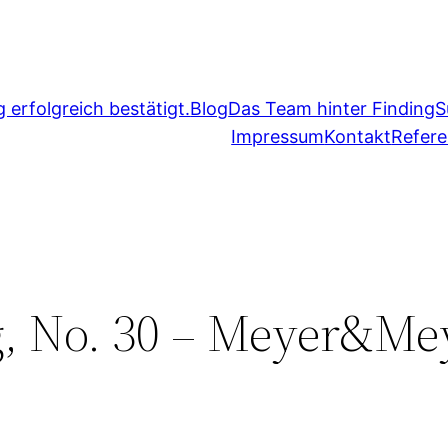
erfolgreich bestätigt.
Blog
Das Team hinter FindingS
Impressum
Kontakt
Refer
, No. 30 – Meyer&Me