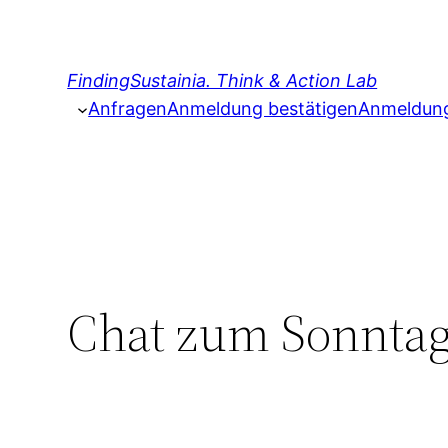
Zum
Inhalt
springen
FindingSustainia. Think & Action Lab
Anfragen
Anmeldung bestätigen
Anmeldung 
Chat zum Sonntag