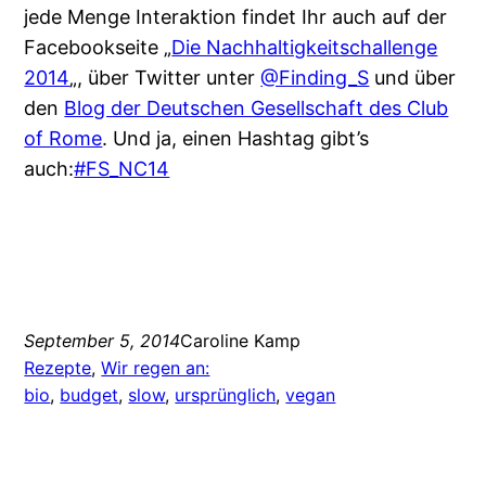
jede Menge Interaktion findet Ihr auch auf der
Facebookseite „
Die Nachhaltigkeitschallenge
2014
„, über Twitter unter
@Finding_S
und über
den
Blog der Deutschen Gesellschaft des Club
of Rome
. Und ja, einen Hashtag gibt’s
auch:
#FS_NC14
September 5, 2014
Caroline Kamp
Rezepte
, 
Wir regen an:
bio
, 
budget
, 
slow
, 
ursprünglich
, 
vegan