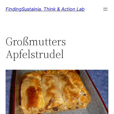
Zum
FindingSustainia. Think & Action Lab
Inhalt
springen
Großmutters
Apfelstrudel