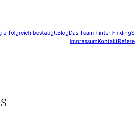
erfolgreich bestätigt.
Blog
Das Team hinter FindingS
Impressum
Kontakt
Refer
ns