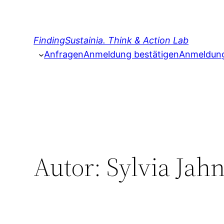
Zum
Inhalt
springen
FindingSustainia. Think & Action Lab
Anfragen
Anmeldung bestätigen
Anmeldung 
Autor:
Sylvia Jah