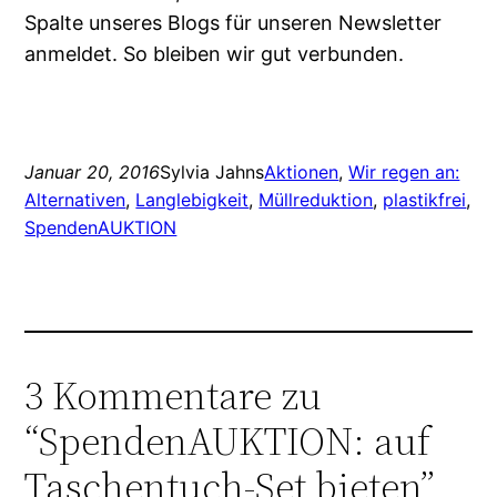
Spalte unseres Blogs für unseren Newsletter
anmeldet. So bleiben wir gut verbunden.
Januar 20, 2016
Sylvia Jahns
Aktionen
, 
Wir regen an:
Alternativen
, 
Langlebigkeit
, 
Müllreduktion
, 
plastikfrei
, 
SpendenAUKTION
3 Kommentare zu
“SpendenAUKTION: auf
Taschentuch-Set bieten”