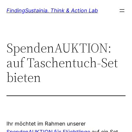
Zum
FindingSustainia. Think & Action Lab
Inhalt
springen
SpendenAUKTION:
auf Taschentuch-Set
bieten
Ihr möchtet im Rahmen unserer
SpendenAUKTION für Flüchtlinge
auf ein Set