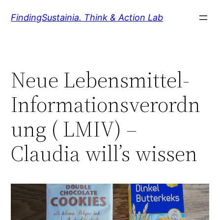
Zum
FindingSustainia. Think & Action Lab
Inhalt
springen
Neue Lebensmittel-
Informationsverordn
ung ( LMIV) –
Claudia will’s wissen