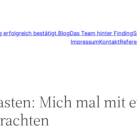
erfolgreich bestätigt.
Blog
Das Team hinter FindingS
Impressum
Kontakt
Refer
asten: Mich mal mit 
rachten