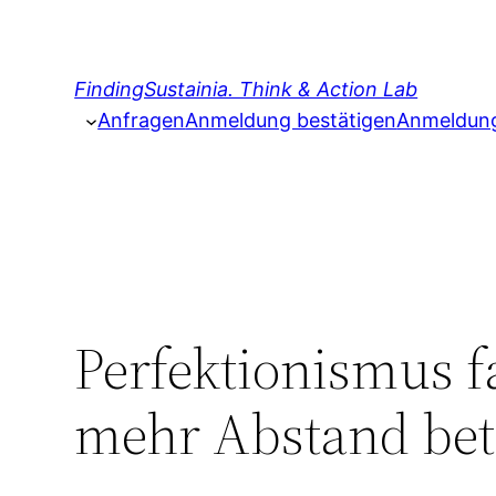
Zum
Inhalt
springen
FindingSustainia. Think & Action Lab
Anfragen
Anmeldung bestätigen
Anmeldung 
Perfektionismus f
mehr Abstand bet