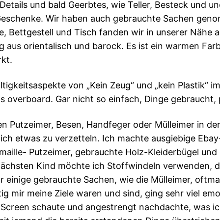
etails und bald Geerbtes, wie Teller, Besteck und u
 Geschenke. Wir haben auch gebrauchte Sachen genom
, Bettgestell und Tisch fanden wir in unserer Nähe a
 aus orientalisch und barock. Es ist ein warmen Far
kt.
tigkeitsaspekte von „Kein Zeug“ und „kein Plastik“ im
s overboard. Gar nicht so einfach, Dinge gebraucht, p
en Putzeimer, Besen, Handfeger oder Mülleimer in de
mich etwas zu verzetteln. Ich machte ausgiebige Eba
maille- Putzeimer, gebrauchte Holz-Kleiderbügel und 
 nächsten Kind möchte ich Stoffwindeln verwenden, d
für einige gebrauchte Sachen, wie die Mülleimer, oftm
ig mir meine Ziele waren und sind, ging sehr viel em
Screen schaute und angestrengt nachdachte, was ich