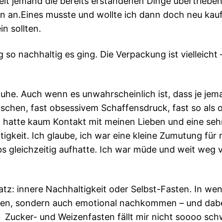
Zeit jemand die bereits erstandenen Dinge übertrieben
en an.Eines musste und wollte ich dann doch neu kau
in sollten.
nachhaltig es ging. Die Verpackung ist vielleicht –
 Ruhe. Auch wenn es unwahrscheinlich ist, dass je je
chen, fast obsessivem Schaffensdruck, fast so als o
ch hatte kaum Kontakt mit meinen Lieben und eine se
ltigkeit. Ich glaube, ich war eine kleine Zumutung fü
 gleichzeitig aufhatte. Ich war müde und weit weg v
tz: innere Nachhaltigkeit oder Selbst-Fasten. In we
chen, sondern auch emotional nachkommen – und dabe
Zucker- und Weizenfasten fällt mir nicht soooo schwer