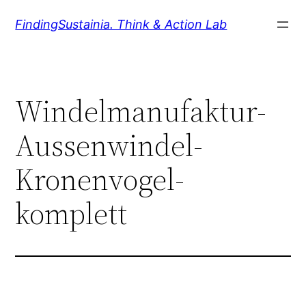
Zum
FindingSustainia. Think & Action Lab
Inhalt
springen
Windelmanufaktur-
Aussenwindel-
Kronenvogel-
komplett