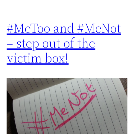
#MeToo and #MeNot
– step out of the
victim box!