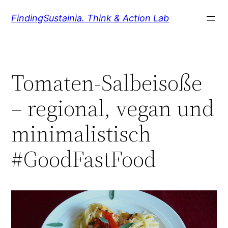
Zum
FindingSustainia. Think & Action Lab
Inhalt
springen
Tomaten-Salbeisoße
– regional, vegan und
minimalistisch
#GoodFastFood