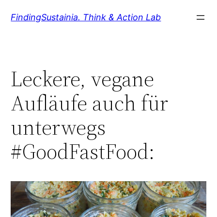
Zum
FindingSustainia. Think & Action Lab
Inhalt
springen
Leckere, vegane
Aufläufe auch für
unterwegs
#GoodFastFood: