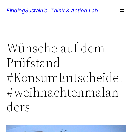
Zum
FindingSustainia. Think & Action Lab
Inhalt
springen
Wünsche auf dem
Prüfstand –
#KonsumEntscheidet
#weihnachtenmalan
ders