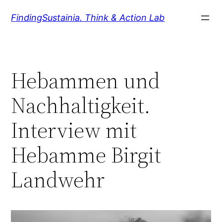
Zum
FindingSustainia. Think & Action Lab
Inhalt
springen
Hebammen und
Nachhaltigkeit.
Interview mit
Hebamme Birgit
Landwehr