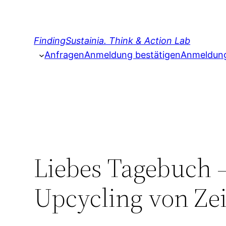
Zum
Inhalt
springen
FindingSustainia. Think & Action Lab
Anfragen
Anmeldung bestätigen
Anmeldung 
Liebes Tagebuch 
Upcycling von Ze