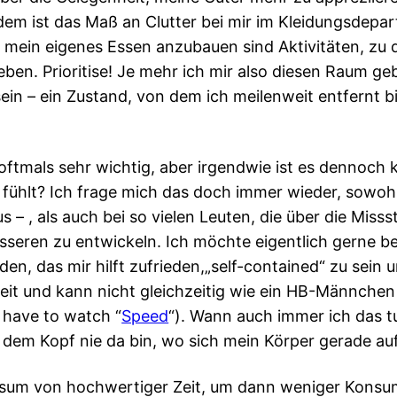
em ist das Maß an Clutter bei mir im Kleidungsdepar
ar mein eigenes Essen anzubauen sind Aktivitäten, zu
en. Prioritise! Je mehr ich mir also diesen Raum geb
in – ein Zustand, von dem ich meilenweit entfernt bin
oftmals sehr wichtig, aber irgendwie ist es dennoch k
 fühlt? Ich frage mich das doch immer wieder, sowoh
us – , als auch bei so vielen Leuten, die über die Mis
sseren zu entwickeln. Ich möchte eigentlich gerne be
den, das mir hilft zufrieden,„self-contained“ zu se
Zeit und kann nicht gleichzeitig wie ein HB-Männche
l have to watch “
Speed
“). Wann auch immer ich das tu
dem Kopf nie da bin, wo sich mein Körper gerade auf
sum von hochwertiger Zeit, um dann weniger Konsu