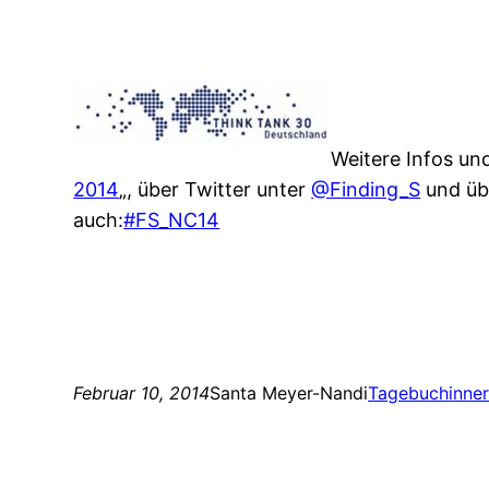
Weitere Infos un
2014
„, über Twitter unter
@Finding_S
und üb
auch:
#FS_NC14
Februar 10, 2014
Santa Meyer-Nandi
Tagebuch
inne