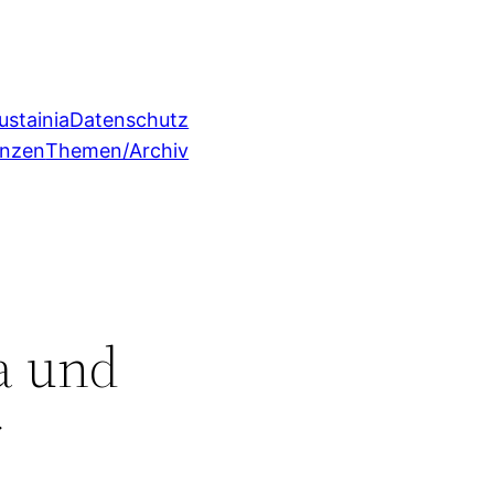
ustainia
Datenschutz
enzen
Themen/Archiv
a und
r