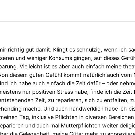
ir richtig gut damit. Klingt es schnulzig, wenn ich sa
besseren und weniger Konsums gingen, auf dieses Gefü
nbarung. Vielleicht ist es aber auch einfach meine thea
s von diesem guten Gefühl kommt natürlich auch vom
nd ich habe auch einfach die Zeit dafür – oder nehme
eistens nur positiven Stress habe, finde ich die Zei
stehenden Zeit, zu reparieren, sich zu entfalten, zu
wischending mache. Und auch handwerklich habe ich bi
einen Tag, inklusive Pflichten in diversen Bereichen 
eparieren und auch mal Mutterpflichten weiter deligi
aber die Gelegenheit, meine Güter mehr zu appreziier