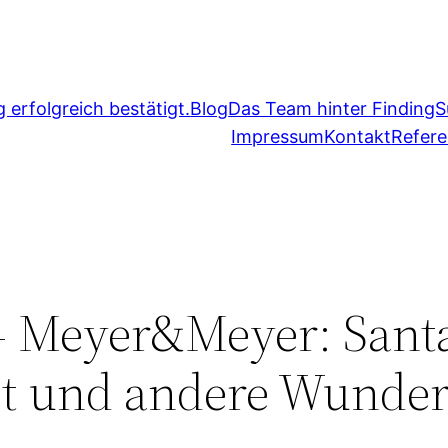
erfolgreich bestätigt.
Blog
Das Team hinter FindingS
Impressum
Kontakt
Refer
– Meyer&Meyer: Sant
it und andere Wunde