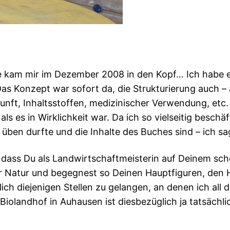
dee kam mir im Dezember 2008 in den Kopf… Ich habe e
 Das Konzept war sofort da, die Strukturierung auch –
t, Inhaltsstoffen, medizinischer Verwendung, etc. Ic
 als es in Wirklichkeit war. Da ich so vielseitig beschä
d üben durfte und die Inhalte des Buches sind – ich 
r, dass Du als Landwirtschaftmeisterin auf Deinem sc
 der Natur und begegnest so Deinen Hauptfiguren, den 
klich diejenigen Stellen zu gelangen, an denen ich all
Biolandhof in Auhausen ist diesbezüglich ja tatsächli