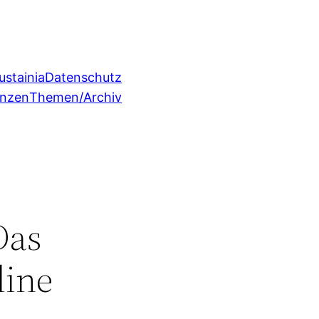
ustainia
Datenschutz
enzen
Themen/Archiv
Das
line