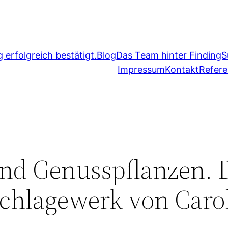
erfolgreich bestätigt.
Blog
Das Team hinter FindingS
Impressum
Kontakt
Refer
und Genusspflanzen. 
chlagewerk von Caro