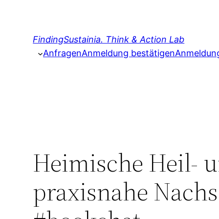
Zum
Inhalt
springen
FindingSustainia. Think & Action Lab
Anfragen
Anmeldung bestätigen
Anmeldung 
Heimische Heil- 
praxisnahe Nachs