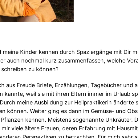
 meine Kinder kennen durch Spaziergänge mit Dir mehr
ber auch nochmal kurz zusammenfassen, welche Vora
t schreiben zu können?
ich aus Freude Briefe, Erzählungen, Tagebücher und 
zen kannte, weil sie mit ihren Eltern immer im Urlaub
 Durch meine Ausbildung zur Heilpraktikerin änderte s
en können. Weiter ging es dann im Gemüse- und Obstg
ere Pflanzen kennen. Meistens sogenannte Unkräuter.
ir viele ältere Frauen, deren Erfahrung mit Hausmitt
 anderen Perspektiven zu betrachten. Für mich sehr 