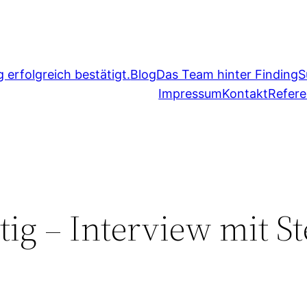
erfolgreich bestätigt.
Blog
Das Team hinter FindingS
Impressum
Kontakt
Refer
ig – Interview mit St