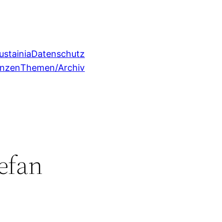
ustainia
Datenschutz
enzen
Themen/Archiv
efan