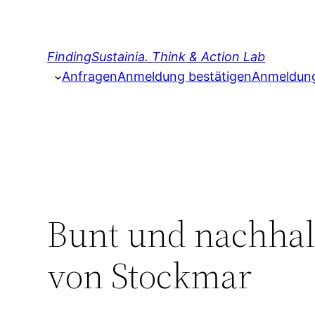
Zum
Inhalt
springen
FindingSustainia. Think & Action Lab
Anfragen
Anmeldung bestätigen
Anmeldung 
Bunt und nachhalt
von Stockmar