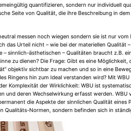
emeingültig quantifizieren, sondern nur individuell qua
he Seite von Qualität, die ihre Beschreibung in dem 
r neutral messen noch wiegen sondern sie ist nur vo
das Urteil nicht – wie bei der materiellen Qualität –
– sinnlich-ästhetischen – Qualitäten braucht z.B. ein
inne zu dienen? Die Frage: Gibt es eine Möglichkeit,
t“ objektiv sichtbar zu machen und so in eine Bewe
 des Ringens hin zum Ideal verstanden wird? Mit WBU 
 der Komplexität der Wirklichkeit: WBU ist systema
n und deren Wechselwirkung erfasst werden. WBU ve
permanent die Aspekte der sinnlichen Qualität eines
llen Qualitäts-Normen, sondern befinden sich in stän