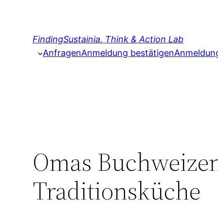
Zum
Inhalt
springen
FindingSustainia. Think & Action Lab
Anfragen
Anmeldung bestätigen
Anmeldung 
Omas Buchweizen
Traditionsküche