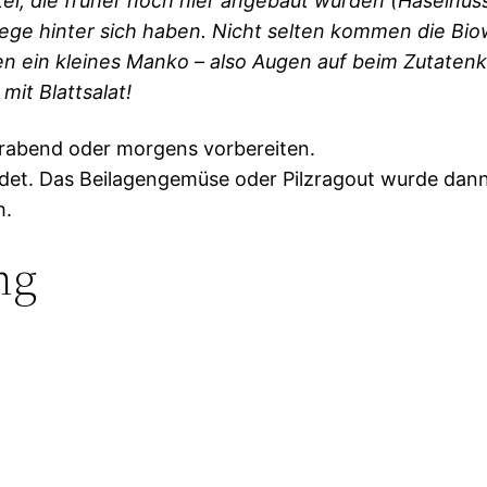
tel, die früher noch hier angebaut wurden (Haselnü
 Wege hinter sich haben. Nicht selten kommen die Bi
 ein kleines Manko – also Augen auf beim Zutatenka
mit Blattsalat!
Vorabend oder morgens vorbereiten.
det. Das Beilagengemüse oder Pilzragout wurde dann i
h.
ng