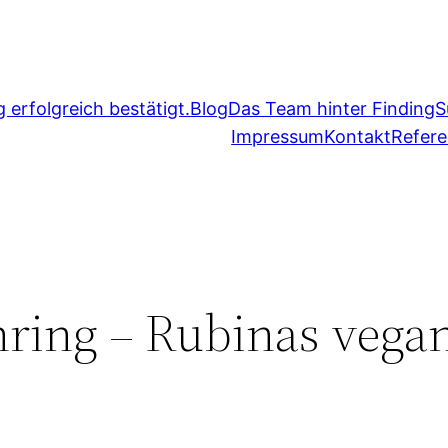
erfolgreich bestätigt.
Blog
Das Team hinter FindingS
Impressum
Kontakt
Refer
ring – Rubinas vega