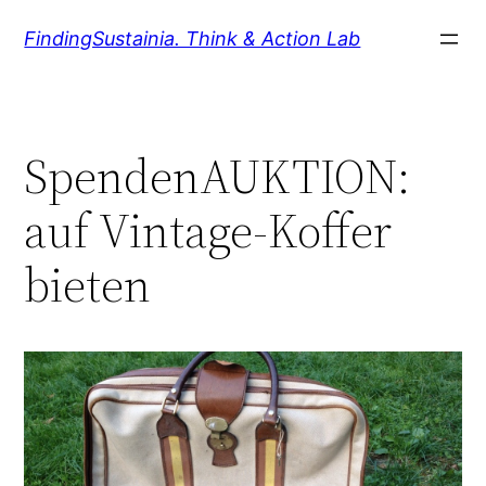
Zum
FindingSustainia. Think & Action Lab
Inhalt
springen
SpendenAUKTION:
auf Vintage-Koffer
bieten