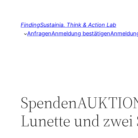
Zum
Inhalt
springen
FindingSustainia. Think & Action Lab
Anfragen
Anmeldung bestätigen
Anmeldung 
SpendenAUKTION: 
Lunette und zwei 