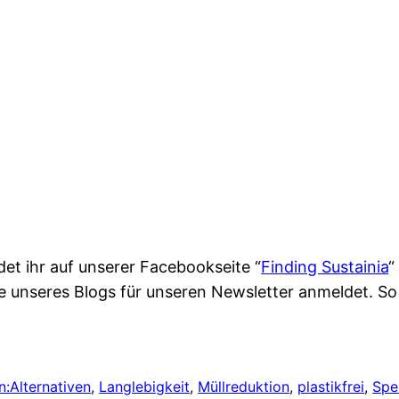
det ihr auf unserer Facebookseite “
Finding Sustainia
“
te unseres Blogs für unseren Newsletter anmeldet. So
n:
Alternativen
, 
Langlebigkeit
, 
Müllreduktion
, 
plastikfrei
, 
Spe