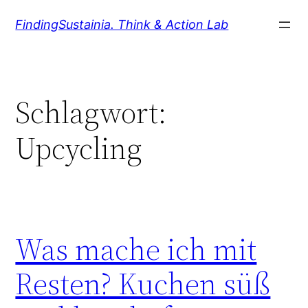
Zum
FindingSustainia. Think & Action Lab
Inhalt
springen
Schlagwort:
Upcycling
Was mache ich mit
Resten? Kuchen süß