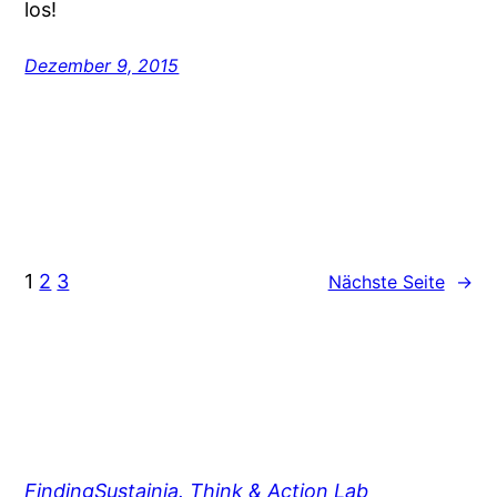
los!
Dezember 9, 2015
1
2
3
Nächste Seite
→
FindingSustainia. Think & Action Lab