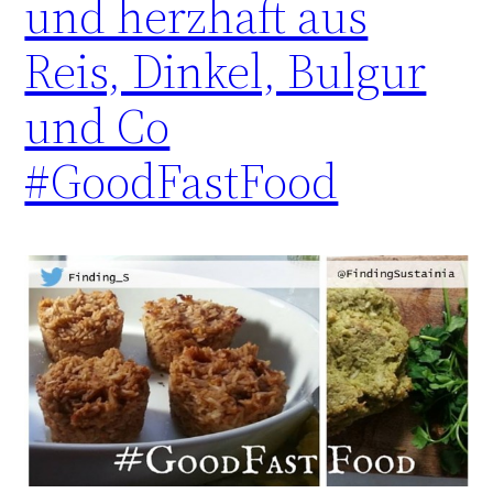
und herzhaft aus
Reis, Dinkel, Bulgur
und Co
#GoodFastFood