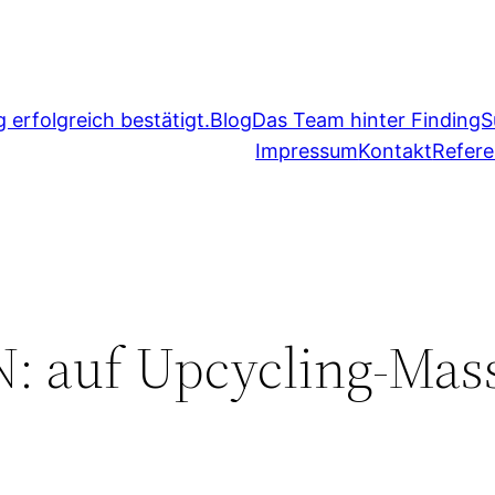
erfolgreich bestätigt.
Blog
Das Team hinter FindingS
Impressum
Kontakt
Refer
 auf Upcycling-Mass