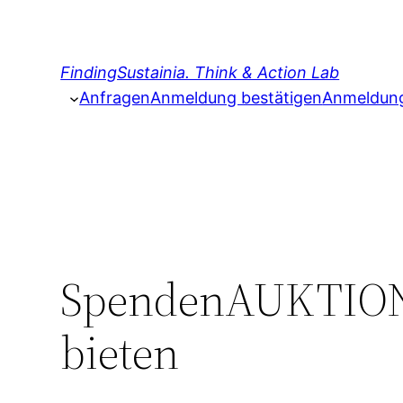
Zum
Inhalt
springen
FindingSustainia. Think & Action Lab
Anfragen
Anmeldung bestätigen
Anmeldung 
SpendenAUKTION:
bieten