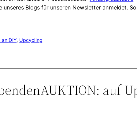
te unseres Blogs für unseren Newsletter anmeldet. So
 an:
DIY
, 
Upcycling
pendenAUKTION: auf Up