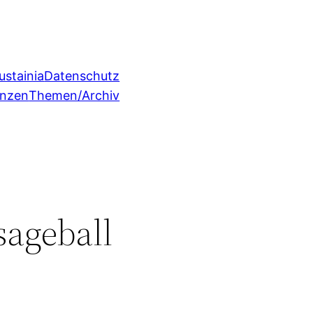
ustainia
Datenschutz
enzen
Themen/Archiv
ageball