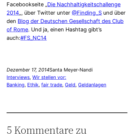
Facebookseite „
Die Nachhaltigkeitschallenge
2014
„, über Twitter unter
@Finding_S
und über
den
Blog der Deutschen Gesellschaft des Club
of Rome
. Und ja, einen Hashtag gibt’s
auch:
#FS_NC14
Dezember 17, 2014
Santa Meyer-Nandi
Interviews
, 
Wir stellen vor:
Banking
, 
Ethik
, 
fair trade
, 
Geld
, 
Geldanlagen
5 Kommentare zu