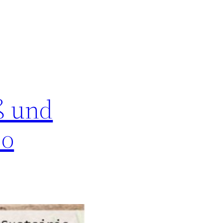
ß und
Co