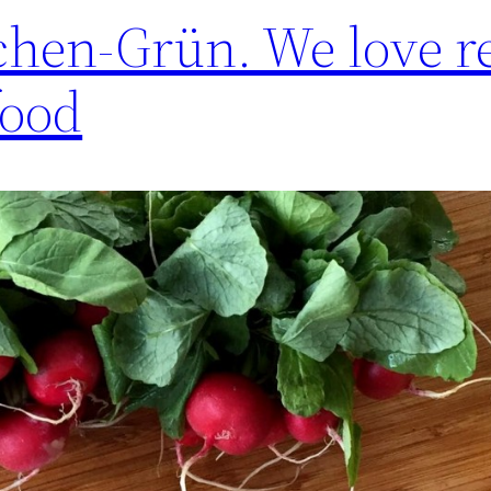
chen-Grün. We love r
food