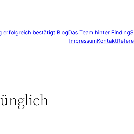
erfolgreich bestätigt.
Blog
Das Team hinter FindingS
Impressum
Kontakt
Refer
ünglich