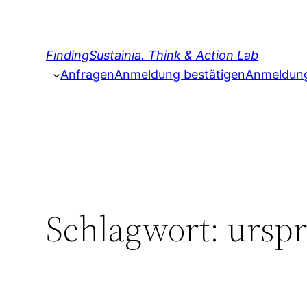
Zum
Inhalt
springen
FindingSustainia. Think & Action Lab
Anfragen
Anmeldung bestätigen
Anmeldung 
Schlagwort:
urspr